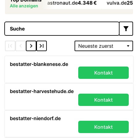
.io
168.000 €
astronaut.de
4.348 €
vulva.de
25.000
Alle anzeigen
Suche
bestatter-blankenese.de
Kontakt
bestatter-harvestehude.de
Kontakt
bestatter-niendorf.de
Kontakt